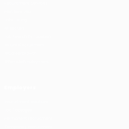
Recuritment Services
Post New Job
Jobs Listing
All sectors
Job Search By Location
#HuntsRecruitment
#CareerGrowth
#FemaleEmployment
Employers
Recruitment solutions
Job Packages
Permanent recruitment
Temporary recruitment