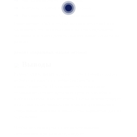
Чистка фильтров от загрязнений.
Контроль шлангов на наличие утечек.
Регулярную чистку барабана от накипи.
Выполнение этих простых правил позволит вам
удлинить срок эксплуатации вашей стиральной
машины и предотвратить значительные затраты на
ремонт.
ремонт стиральных машин автомат
Выводы
Ремонт стиральных машин — это ключевая задача,
которая нуждается в компетентности и
внимательности. Правильное обслуживание
техники позволяет продлить срок её службы и
избежать серьезных поломок Статья демонстрирует,
что существует множество причин для поломки
стиральной машины и множество вариантов для их
устранения.
Чтобы не столкнуться с нежелательными
ситуациями при ремонте, следует: