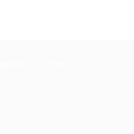
mployers
Other
cruitment solutions
Privacy Policy
b Packages
Terms and Conditions
rmanent
Learning &
cruitment
development
mporary
cruitment
ntact us