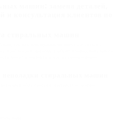
ьных машин: замена деталей,
й и консультация клиентов по
та стиральных машин
ован, так как неисправности могут случиться с
я с проблемами, которые требуют профессионального
ности могут произойти и как их своевременно
е неполадки стиральных машин
с которыми обращаются в мастерскую, можно
грева воды.