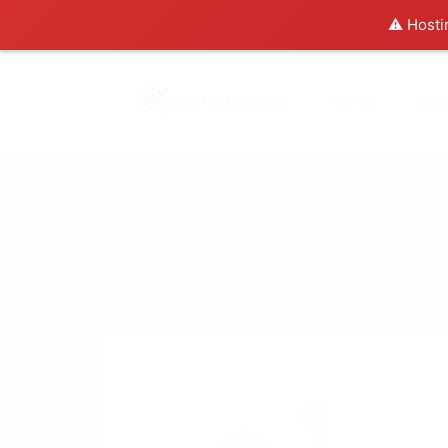
⚠️ Hosti
Home
Abo