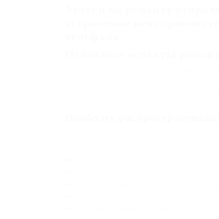
Услуги по ремонту стирал
устранение неисправносте
телефону
Основные аспекты ремон
Сервис по ремонту стиральных машин востреб
любым прибором. Часто клиенты сталкиваютс
вмешательства. Важно знать, какие неисправ
устранить.
Наиболее распространенны
Среди наиболее распространенных проблем, 
выделить:
Прибор не реагирует на включение.
Не удается набрать воду.
Машина не выполняет функции отжима или на
При работе слышны посторонние звуки.
Поломки, связанные с барабаном.