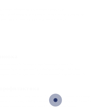
, стоит обратиться к профессионалам.
ину проблемы и предложит наилучшие варианты
гностики строится на следующих шагах:
ановка
 применять только качественные запчасти.
ечность и надежность работы прибора. Мастера
нными поставщиками, что позволяет гарантировать
 профилактика
нно продлить срок эксплуатации стиральной машины.
ум раз в год, чтобы заранее обнаружить и устранить
пределенные поломки могут быть следствием