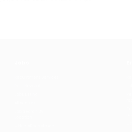
Jobs
E
Recuritment Services
Re
Post New Job
Jo
Jobs Listing
Pe
re
s.
All sectors
Te
Job Search By
re
Location
Co
#HuntsRecruitment