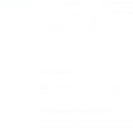
кликну
Add a revi
Overview
Sectors
Po
Hospitality
0
Company Description
Стиральные машины: профессиональные усл
неисправностей, замену деталей и консульт