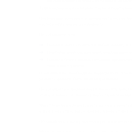
восстановление системы электронного управле
Техническое обслуживание также играет ключ
Постоянные проверки и профилактические м
частоту обращений для ремонта.
Не забывайте, что:
Поломки могут случиться в любой момент, и з
Некоторые вопросы, например, неправильное п
Однако в более сложных ситуациях предпочти
опыт и инструменты.
В заключение, необходимо подчеркнуть, что к
ремонту должен быть индивидуальным.
Не забывайте о возможности получить консул
этапы процесса и помогут выбрать оптимальн
Мы стремимся предоставлять нашим клиентам
к нам ваша стиральная машина вновь станет
Обращайтесь в нашу мастерскую, и вы полу
Мы находимся по адресу, указанному на сайте