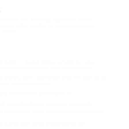
й
позвоните нам. Мы всегда рады помочь нашим
можете найти на сайте, где также представлены
 ремонта.
ых машин — важный процесс, который не только
ет сэкономить на покупке нового оборудования.
я ремонта может существенно упростить вашу жизнь
вание стиральной машины.
ую, клиенты могут рассчитывать на:
ет точно выяснить, какие шаги нужно предпринять.
альных запасных частей, что гарантирует долговечность и
 включая замену насоса, починку барабана или