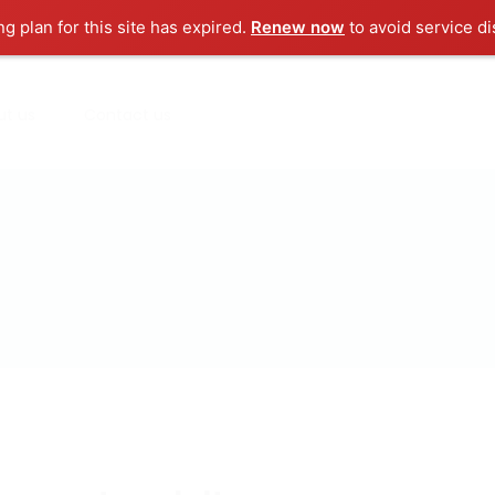
ng plan for this site has expired.
Renew now
to avoid service di
ut us
Contact us