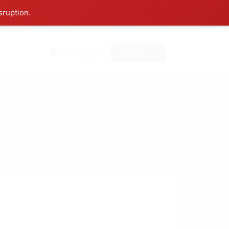
sruption.
0
Sign In
Sign Up