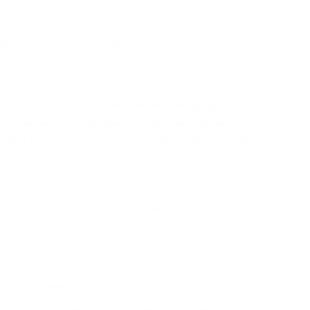
ния.
евую роль.
еры предотвращают значительные поломки и снижают
ачастую они требуют срочного вмешательства профессионала.
одключение или засоры, можно решить самостоятельно.
тельнее обратиться к мастерам, имеющим соответствующий
аждая ситуация имеет свои особенности, и подход к
ьтацию по телефону, где специалисты объяснят все
ое решение.
 лучший сервис и гарантируем, что после обращений
 надежным помощником в быту.
чите квалифицированную помощь по любым вопросам.
, и будем рады помочь вам в любой ситуации!