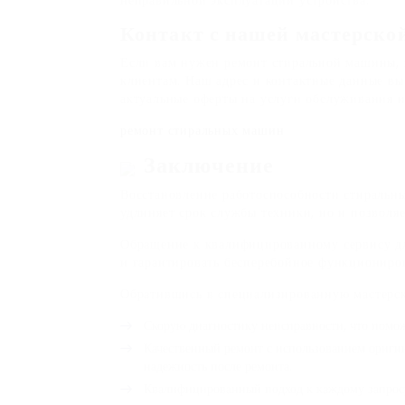
неправильной эксплуатации устройства.
Контакт с нашей мастерско
Если вам нужен ремонт стиральной машины, 
клиентам. Наш адрес и контактные данные вы 
актуальные оферты на услуги обслуживания и
ремонт стиральных машин
Заключение
Восстановление работоспособности стиральн
удлиняет срок службы техники, но и позволя
Обращение к квалифицированному сервису дл
и гарантировать бесперебойное функциониро
Обратившись в специализированную мастерск
Скорую диагностику неисправности, что помож
Качественный ремонт с использованием оригин
надежность после ремонта.
Квалифицированный подход к каждому запросу,