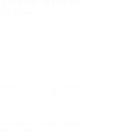
ть master-delta.ru
ew
Follow
sted Jobs
Viewed
13
уги по ремонту, включая устранение
ацию по телефону