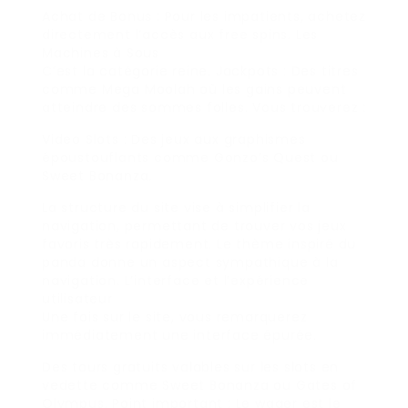
Achat de Bonus : Pour les impatients, achetez
directement l’accès aux free spins. Les
Machines à Sous
C’est la catégorie reine. Jackpots : Des titres
comme Mega Moolah où les gains peuvent
atteindre des sommes folles. Vous trouverez :
Video Slots : Des jeux aux graphismes
époustouflants comme Gonzo’s Quest ou
Sweet Bonanza.
La structure du site vise à simplifier la
navigation, permettant de trouver vos jeux
favoris très rapidement. Le thème inspiré du
panda donne un aspect sympathique à la
navigation. L’interface et l’expérience
utilisateur
Une fois sur le site, vous remarquerez
immédiatement une interface épurée.
Des tours gratuits valables sur les slots en
vedette comme Sweet Bonanza ou Gates of
Olympus. Point important : Le wager est le