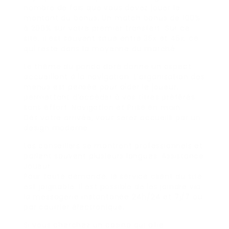
nombre de fois que vous devez jouer le
montant du bonus. Un match bonus de 100%
à 200% sur votre premier transfert. Sur ce
site, il est souvent situé entre 35x et 45x, ce
qui reste dans la moyenne du marché.
Le thème du panda doré donne un aspect
accueillant à la navigation. L’organisation des
menus est pensée pour aider le joueur,
permettant d’accéder à vos titres préférés
sans effort. Navigation et Prise en main
Dès votre arrivée, vous serez accueilli par un
design moderne.
Les conseillers se montrent professionnels et
parlent souvent plusieurs langues. Assistance
Joueur
Pour toute demande, le service client du site
est joignable. Il est possible de les joindre via
la messagerie instantanée 24h/24 et 7j/7 ou
par courrier électronique.
Si vous cherchez un casino qui allie