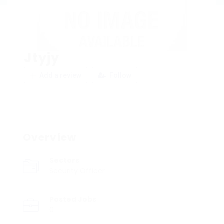
Jtyjy
Add a review
Follow
Overview
Sectors
Security Officer
Posted Jobs
0