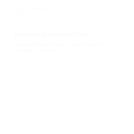
Viewed
12
Company Description
Golden Panda Casino : Live Casino et
Promos – Test Pro
Golden Panda Casino propose :
Roulette en direct. Blackjack Live avec de
vrais croupiers. Le Casino en Direct
Si vous manquez l’ambiance des casinos
terrestres, dirigez-vous vers la section Live.
Game Shows comme Crazy Time ou
Monopoly Live.
Exploration de la ludothèque de Golden
Panda
L’âme d’un casino, c’est ses jeux. Le site
collabore avec la crème de la crème des