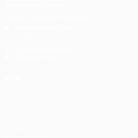
seamless and successful.
Address: 1-3 Main Street, Shotts, ML7 5EE
General/Marketing Contact:
info@huntsrecruitmentcom,
contact@huntsrecruitment.com
Customer Support Hotline:
0330 341 3435
Office Hours: 9-5PM
Jobs
Recuritment Services
Post New Job
Jobs Listing
All sectors
Job Search By Location
#HuntsRecruitment