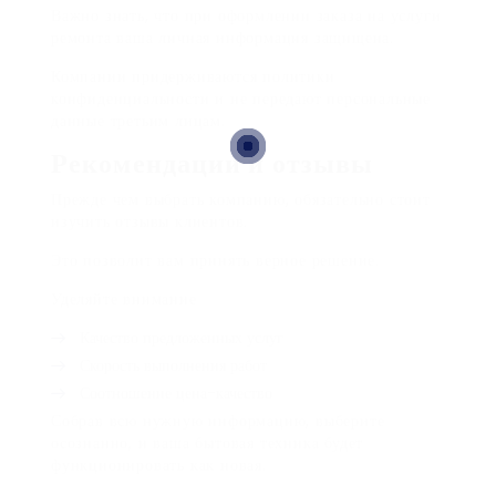
Важно знать, что при оформлении заказа на услуги
ремонта ваша личная информация защищена.
Компании придерживаются политики
конфиденциальности и не передают персональные
данные третьим лицам.
Рекомендации и отзывы
Прежде чем выбрать компанию, обязательно стоит
изучить отзывы клиентов.
Это позволит вам принять верное решение.
Уделяйте внимание
Качество предложенных услуг
Скорость выполнения работ
Соотношение цена-качество
Собрав всю нужную информацию, выберите
осознанно, и ваша бытовая техника будет
функционировать как новая.